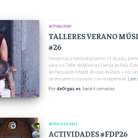
ACTUALIDAD
TALLERES VERANO MÚSI
#26
Desde hoy y hasta el próximo 14 de julio, perm
para los Taller de Música y Danza de Raíz. Es
de Percusión Infantil «Brotes de Raíz» y con 
un encuentro-coloquio con la experta en
Leer
Por
deOrgaz.es
, hace
4 semanas
MÚSICA DE RAÍZ
ACTIVIDADES #FDP26