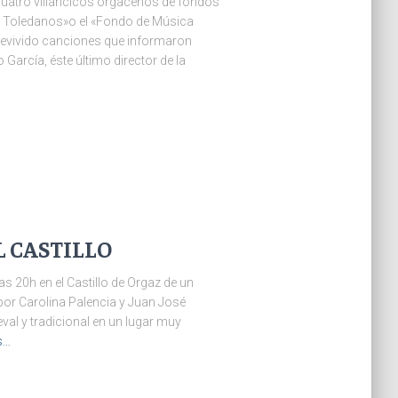
o cuatro villancicos orgaceños de fondos
s Toledanos»o el «Fondo de Música
 revivido canciones que informaron
arcía, éste último director de la
 CASTILLO
as 20h en el Castillo de Orgaz de un
r Carolina Palencia y Juan José
val y tradicional en un lugar muy
s…