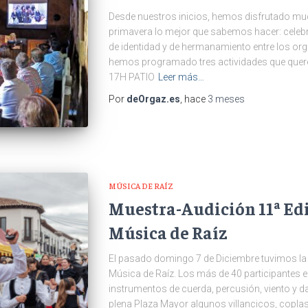
Desde nuestros inicios, hemos disfrutado muc
primavera lo mejor que sabemos hacer: celebr
de identidad y de hermanamiento entre los or
hemos programado tres actividades que que
17H PATIO
Leer más…
Por
deOrgaz.es
, hace
3 meses
MÚSICA DE RAÍZ
Muestra-Audición 11ª Edi
Música de Raíz
El pasado domingo 7 de Diciembre tuvimos la c
Música de Raíz. Los más de 40 participantes e
instrumentos de cuerda, percusión, viento y da
plena Plaza Mayor algunos villancicos, coplas