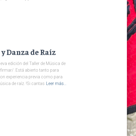
 y Danza de Raíz
va edición del Taller de Música de
irmar/. Está abierto tanto para
on experiencia previa como para
ica de raíz. !Si cantas
Leer más…