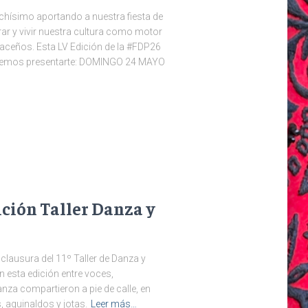
hísimo aportando a nuestra fiesta de
ar y vivir nuestra cultura como motor
gaceños. Esta LV Edición de la #FDP26
remos presentarte: DOMINGO 24 MAYO
ción Taller Danza y
lausura del 11º Taller de Danza y
n esta edición entre voces,
nza compartieron a pie de calle, en
, aguinaldos y jotas.
Leer más…