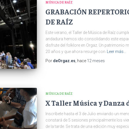
MÚSICA DE RAÍZ
GRABACIÓN REPERTORIO
DE RAÍZ
Este verano, el Taller de Música de Raíz cumpl
andadura hemos ido consolidando este espacio
disfrute del folklore en Orgaz. Un patrimonio
20 años y que ahora resurge con
Leer más…
Por
deOrgaz.es
, hace
12 meses
MÚSICA DE RAÍZ
X Taller Música y Danza 
Inscríbete hasta el 3 de Julio enviando un men
constará de 5 sesiones principalmente los vi
de la tarde. Se trata de una edición muy especia