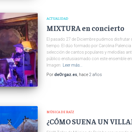
ACTUALIDAD
MIXTURA en concierto
El pasado 27 de Diciembre pudimos disfrutar de
tiempo. El dúo formado por Carolina Palencia 
selección de cantos populares y melodías anti
público enstusiasmado con este ensemble entr
Imagen:
Leer más…
Por
deOrgaz.es
, hace
2 años
MÚSICA DE RAÍZ
¿CÓMO SUENA UN VILLA