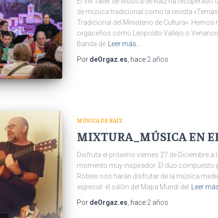
El VIII Taller de Música de Raíz ha recuperad
de música tradicional como la revista «Tema
Tradicional del Ministerio de Cultura». Hemos
orgaceños como Leopoldo Vallejo o Venancio G
Banda de
Leer más…
Por
deOrgaz.es
, hace
2 años
MÚSICA DE RAÍZ
MIXTURA_MÚSICA EN EL
Disfruta el próximo viernes 27 de Diciembre a l
momento muy inspirador. El dúo compuesto po
Robles nos harán disfrutar de la música medie
especial: el salón del Mapa Mundi del
Leer má
Por
deOrgaz.es
, hace
2 años