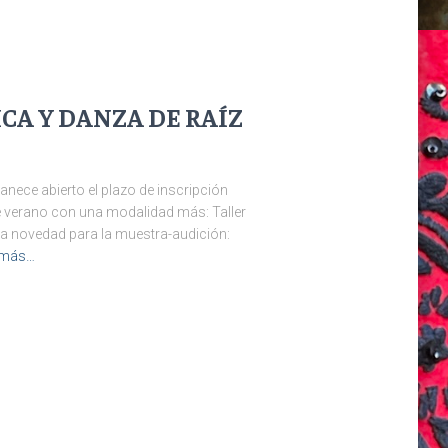
CA Y DANZA DE RAÍZ
anece abierto el plazo de inscripción
te verano con una modalidad más: Taller
una novedad para la muestra-audición:
 más…