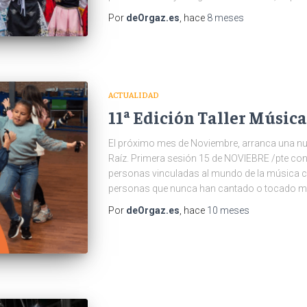
Por
deOrgaz.es
, hace
8 meses
ACTUALIDAD
11ª Edición Taller Música
El próximo mes de Noviembre, arranca una nue
Raíz. Primera sesión 15 de NOVIEBRE /pte conf
personas vinculadas al mundo de la música c
personas que nunca han cantado o tocado mús
Por
deOrgaz.es
, hace
10 meses