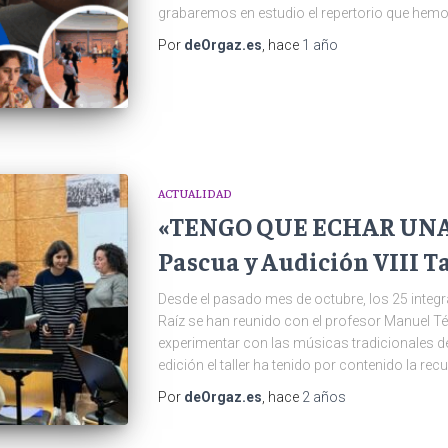
grabaremos en estudio el repertorio que hem
Por
deOrgaz.es
, hace
1 año
ACTUALIDAD
«TENGO QUE ECHAR UNA
Pascua y Audición VIII T
Desde el pasado mes de octubre, los 25 integr
Raíz se han reunido con el profesor Manuel T
experimentar con las músicas tradicionales de
edición el taller ha tenido por contenido la re
Por
deOrgaz.es
, hace
2 años