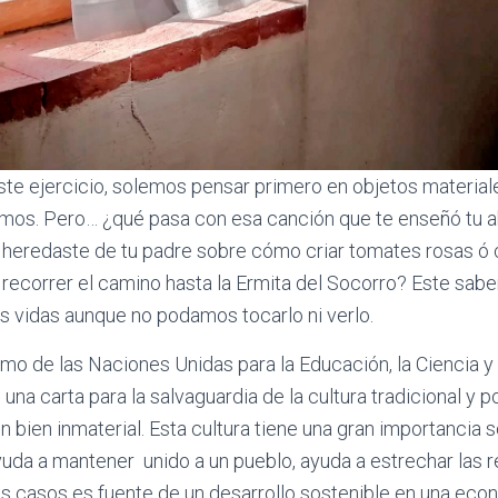
e ejercicio, solemos pensar primero en objetos materiale
mos. Pero… ¿qué pasa con esa canción que te enseñó tu a
heredaste de tu padre sobre cómo criar tomates rosas ó 
 a recorrer el camino hasta la Ermita del Socorro? Este sab
s vidas aunque no podamos tocarlo ni verlo.
o de las Naciones Unidas para la Educación, la Ciencia y l
una carta para la salvaguardia de la cultura tradicional y p
n bien inmaterial. Esta cultura tiene una gran importancia 
uda a mantener unido a un pueblo, ayuda a estrechar las r
os casos es fuente de un desarrollo sostenible en una ec