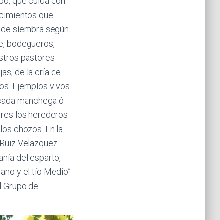
mpo, que cuida con
ocimientos que
na de siembra según
ite, bodegueros,
tros pastores,
s, de la cría de
ros. Ejemplos vivos
ficada manchega ó
ores los herederos
los chozos. En la
 Ruiz Velazquez.
nía del esparto,
ano y el tío Medio”
l Grupo de