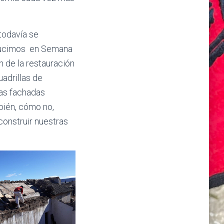
todavía se
e lucimos en Semana
n de la restauración
uadrillas de
ras fachadas
mbién, cómo no,
construir nuestras