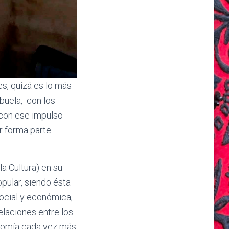
s, quizá es lo más
buela, con los
con ese impulso
er forma parte
a Cultura) en su
opular, siendo ésta
social y económica,
elaciones entre los
onomía cada vez más