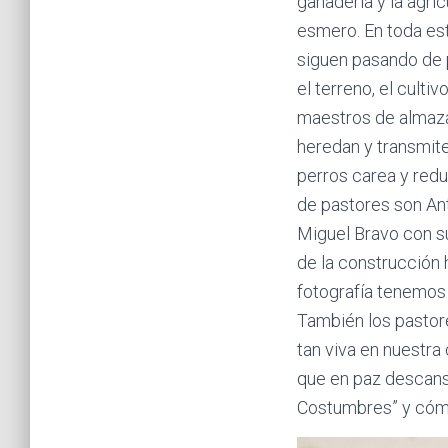
ganadería y la agri
esmero. En toda es
siguen pasando de pa
el terreno, el culti
maestros de almaza
heredan y transmite
perros carea y redu
de pastores son An
Miguel Bravo con su
de la construcción 
fotografía tenemos 
También los pastore
tan viva en nuestra
que en paz descanse
Costumbres” y cómo 