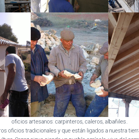
oficios artesanos: carpinteros, caleros, albañiles..
os oficios tradicionales y que están ligados a nuestra tier