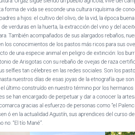
cultura. Orgaz sigue siendo un pueblo agrícola, vive del ca
ta forma de vida se esconde una cultura riquísima de con
dres a hijos: el cultivo del olivo, de la vid, la época bue
vo de verduras en la huerta, la extracción del vino y del ace
ra. También acompañados de sus alargados rebaños, nues
n los conocimientos de los pastos más ricos para sus oveja
cto de una especie animal en peligro de extinción: los bur
tonio de Arisgotas con su rebaño de ovejas de raza certi
s selfies tan célebres en las redes sociales. Son los past
hasta nuestros días de esas joyas de la etnografía que son 
el último construído en nuestro término por los hermanos
s se han encargado de perpetuar y dar a conocer la artesa
 comarca gracias al esfuerzo de personas como “el Palenci
n ó en la actualidad Agustín, sus aprendices del curso de
no: “El tío Mané”.