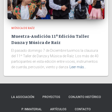
MÚSICA DE RAÍZ
Muestra-Audición 11ª Edición Taller
Danza y Música de Raíz
El pasado domingo 7 de Diciembre tuvimos la clausura
del 11º Taller de Danza y Música de Raíz. Los más de 40
participantes en esta edición entre voces, instrumentos
de cuerda, percusión, viento y danza
Leer más…
LA ASOCIACIÓN
PROYECTOS
CONJUNTO HISTÓRICO
P. INMATERIAL
ARTÍCULOS
CONTACTO