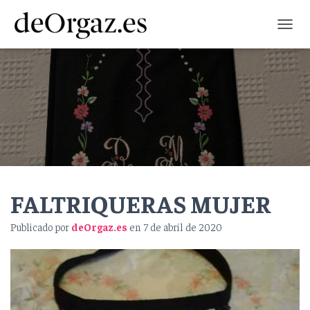
C
A
M
B
I
A
R
M
O
D
O
D
FALTRIQUERAS MUJER
E
N
A
Publicado por
deOrgaz.es
en
7 de abril de 2020
V
E
G
A
C
I