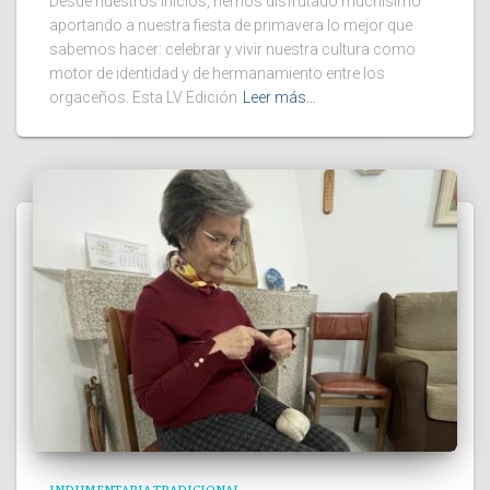
Desde nuestros inicios, hemos disfrutado muchísimo
aportando a nuestra fiesta de primavera lo mejor que
sabemos hacer: celebrar y vivir nuestra cultura como
motor de identidad y de hermanamiento entre los
orgaceños. Esta LV Edición
Leer más…
INDUMENTARIA TRADICIONAL