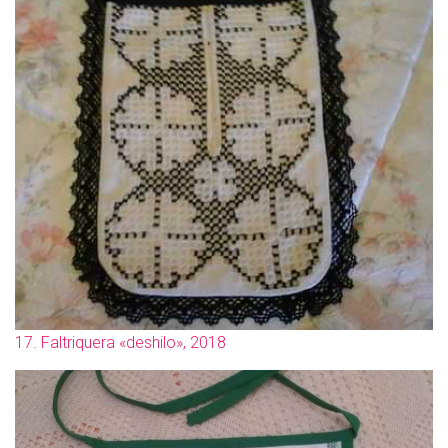
Ó
N
17. Faltriquera «deshilo», 2018